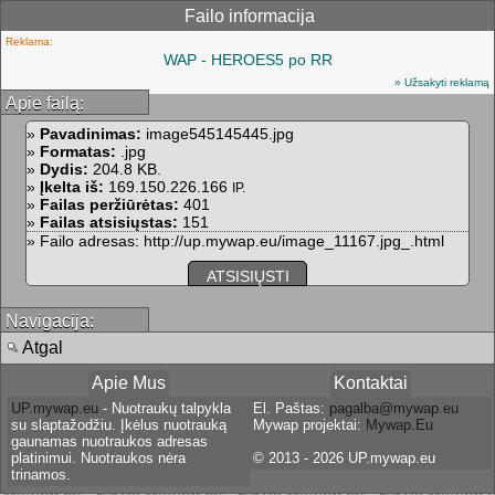
Failo informacija
Reklama:
WAP - HEROES5 po RR
» Užsakyti reklamą
Apie failą:
»
Pavadinimas:
image545145445.jpg
»
Formatas:
.jpg
»
Dydis:
204.8 KB.
»
Įkelta iš:
169.150.226.166
IP.
»
Failas peržiūrėtas:
401
»
Failas atsisiųstas:
151
» Failo adresas: http://up.mywap.eu/image_11167.jpg_.html
ATSISIŲSTI
Navigacija:
Atgal
Apie Mus
Kontaktai
UP.mywap.eu
- Nuotraukų talpykla
El. Paštas:
pagalba@mywap.eu
su slaptažodžiu. Įkėlus nuotrauką
Mywap projektai:
Mywap.Eu
gaunamas nuotraukos adresas
platinimui. Nuotraukos nėra
© 2013 - 2026 UP.mywap.eu
trinamos.